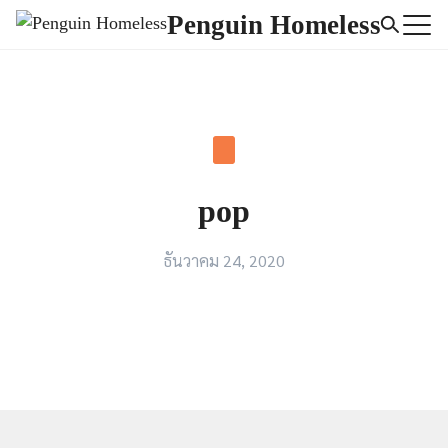
Skip
Penguin Homeless
to
Search
content
for:
pop
ธันวาคม 24, 2020