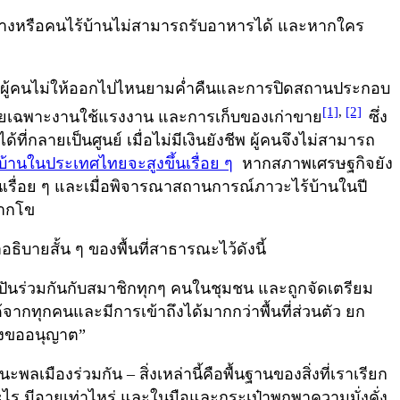
ลิกจ้างหรือคนไร้บ้านไม่สามารถรับอาหารได้ และหากใคร
คุมผู้คนไม่ให้ออกไปไหนยามค่ำคืนและการปิดสถานประกอบ
[1]
,
[2]
โดยเฉพาะงานใช้แรงงาน และการเก็บของเก่าขาย
ซึ่ง
ี่กลายเป็นศูนย์ เมื่อไม่มีเงินยังชีพ ผู้คนจึงไม่สามารถ
บ้านในประเทศไทยจะสูงขึ้นเรื่อย ๆ
หากสภาพเศรษฐกิจยัง
้นเรื่อย ๆ และเมื่อพิจารณาสถานการณ์ภาวะไร้บ้านในปี
มากโข
ิบายสั้น ๆ ของพื้นที่สาธารณะไว้ดังนี้
อแบ่งปันร่วมกันกับสมาชิกทุกๆ คนในชุมชน และถูกจัดเตรียม
้จากทุกคนและมีการเข้าถึงได้มากกว่าพื้นที่ส่วนตัว ยก
้องขออนุญาต”
มืองร่วมกัน – สิ่งเหล่านี้คือพื้นฐานของสิ่งที่เราเรียก
์อะไร มีอายุเท่าไหร่ และในมือและกระเป๋าพกพาความมั่งคั่ง