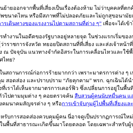
ออกจากพื้นที่เสี่ยงเป็นเรื่องต้องห้าม ไม่ว่าบุคคลที่ตกค้า
ชีพขนาดไหน หรือมีสภาพที่ไม่ปลอดภัยและไม่ถูกสุขอนามัย
 การเดินทางของแรงงานไปตามสถานที่ต่าง ๆ”
เพื่อจะได้เข้
งานในอดีตของรัฐบาลอยู่หลายจุด ในช่วงแรกเริ่มของการร
้ว่าราชการจังหวัด ทยอยปิดสถานที่ที่เสี่ยง และส่งเจ้าห
ณ ปัจจุบัน แนวทางจำกัดอิสระในการเคลื่อนไหวและใช้พื้นที
เทศไทย?
ู่ในสถานการณ์ก่อการร้ายมากกว่า เพราะมาตรการต่าง ๆ เห
ม สอดส่อง และปราบปราม “ภัยคุกคาม” พรก. ฉุกเฉินได้นำต
ที่เราได้เห็นจากมาตรการเคอร์ฟิว ซึ่งเปลี่ยนการอยู่ในพื
ัวไปตามมุมต่าง ๆ คอยตรวจค้น
สืบสวนผู้คนนับหมื่นคน 
างคมนาคมสัญจรต่าง ๆ หรือ
การเข้าจับกุมผู้ไปพื้นที่เสี่ย
หรับการสอดส่องควบคุมผู้คน นี่อาจดูเป็นปรากฏการณ์ใหม่ห
้นที่สาธารณะเกิดขึ้นมาโดยตลอด โดยเฉพาะสำหรับผู้