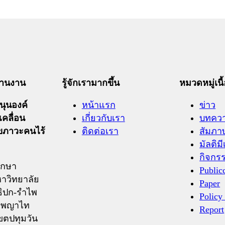
ะสานงาน
รู้จักเรามากขึ้น
หมวดหมู่เนื
ุนองค์
หน้าแรก
ข่าว
เคลื่อน
เกี่ยวกับเรา
บทคว
ุขภาวะคนไร้
ติดต่อเรา
สัมภา
มัลติมี
กิจกร
ึกษา
Public
าวิทยาลัย
Paper
ิปก-รำไพ
Policy
ถ.พญาไท
Report
ขตปทุมวัน