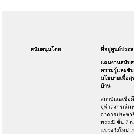
สนับสนุนโดย
ที่อยู่ศูนย์ปร
แผนงานสนับสน
ความรู้และขับ
นโยบายเพื่อส
บ้าน
สถาบันเอเชียศ
จุฬาลงกรณ์มห
อาคารประชาธ
พรรณี ชั้น 7 
แขวงวังใหม่ เ