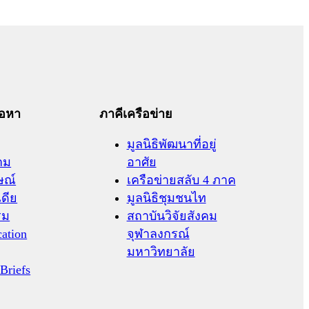
้อหา
ภาคีเครือข่าย
มูลนิธิพัฒนาที่อยู่
าม
อาศัย
ษณ์
เครือข่ายสลับ 4 ภาค
เดีย
มูลนิธิชุมชนไท
รม
สถาบันวิจัยสังคม
cation
จุฬาลงกรณ์
มหาวิทยาลัย
 Briefs