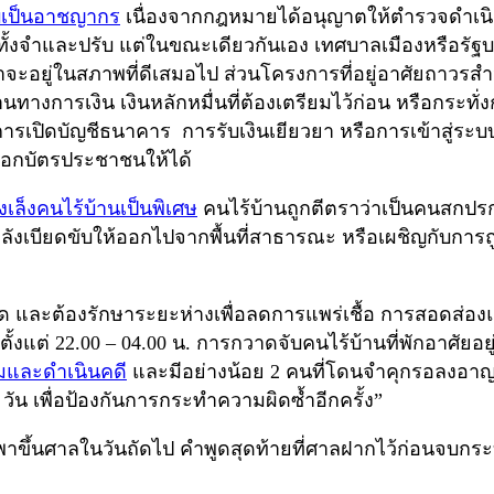
กับเป็นอาชญากร
เนื่องจากกฎหมายได้อนุญาตให้ตำรวจดำเนินคด
ือทั้งจำและปรับ แต่ในขณะเดียวกันเอง เทศบาลเมืองหรือรั
ลว่าจะอยู่ในสภาพที่ดีเสมอไป ส่วนโครงการที่อยู่อาศัยถาวร
ทางการเงิน เงินหลักหมื่นที่ต้องเตรียมไว้ก่อน หรือกระทั่
การเปิดบัญชีธนาคาร การรับเงินเยียวยา หรือการเข้าสู่ระบ
อกบัตรประชาชนให้ได้
งเล็งคนไร้บ้านเป็นพิเศษ
คนไร้บ้านถูกตีตราว่าเป็นคนสกปร
ังเบียดขับให้ออกไปจากพื้นที่สาธารณะ หรือเผชิญกับการ
สุด และต้องรักษาระยะห่างเพื่อลดการแพร่เชื้อ การสอดส่องแ
่ 22.00 – 04.00 น. การกวาดจับคนไร้บ้านที่พักอาศัยอยู่ใ
กุมและดำเนินคดี
และมีอย่างน้อย 2 คนที่โดนจำคุกรอลงอาญาเป
ัน เพื่อป้องกันการกระทำความผิดซ้ำอีกครั้ง”
ูกพาขึ้นศาลในวันถัดไป คำพูดสุดท้ายที่ศาลฝากไว้ก่อนจ