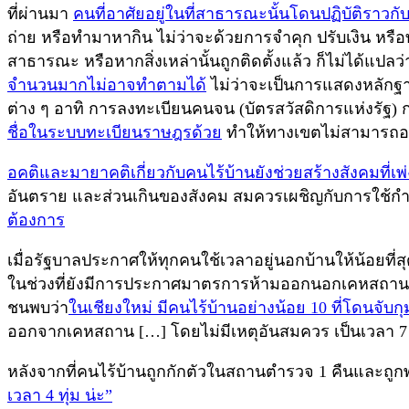
ที่ผ่านมา
คนที่อาศัยอยู่ในที่สาธารณะนั้นโดนปฏิบัติราว
ถ่าย หรือทำมาหากิน ไม่ว่าจะด้วยการจำคุก ปรับเงิน หร
สาธารณะ หรือหากสิ่งเหล่านั้นถูกติดตั้งแล้ว ก็ไม่ได้แป
จำนวนมากไม่อาจทำตามได้
ไม่ว่าจะเป็นการแสดงหลักฐาน
ต่าง ๆ อาทิ การลงทะเบียนคนจน (บัตรสวัสดิการแห่งรัฐ) 
ชื่อในระบบทะเบียนราษฎรด้วย
ทำให้ทางเขตไม่สามารถอ
อคติและมายาคติเกี่ยวกับคนไร้บ้านยังช่วยสร้างสังคมที่เพ่
อันตราย และส่วนเกินของสังคม สมควรเผชิญกับการใช้กำล
ต้องการ
เมื่อรัฐบาลประกาศให้ทุกคนใช้เวลาอยู่นอกบ้านให้น้อยที่
ในช่วงที่ยังมีการประกาศมาตรการห้ามออกนอกเคหสถานตั้งแต
ชนพบว่า
ในเชียงใหม่ มีคนไร้บ้านอย่างน้อย 10 ที่โดนจับ
ออกจากเคหสถาน […] โดยไม่มีเหตุอันสมควร เป็นเวลา 7 ว
หลังจากที่คนไร้บ้านถูกกักตัวในสถานตำรวจ 1 คืนและถ
เวลา 4 ทุ่ม น่ะ”