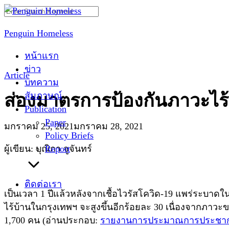
Skip
Search
to
for:
Penguin Homeless
content
หน้าแรก
ข่าว
Article
บทความ
สัมภาษณ์
ส่องมาตรการป้องกันภาวะไร้บ้
Publication
Paper
มกราคม 25, 2021
มกราคม 28, 2021
Policy Briefs
Report
ผู้เขียน: บุณิกา จูจันทร์
ติดต่อเรา
เป็นเวลา 1 ปีแล้วหลังจากเชื้อไวรัสโควิด-19 แพร่ระบาด
ไร้บ้านในกรุงเทพฯ จะสูงขึ้นอีกร้อยละ 30 เนื่องจากภาวะ
1,700 คน (อ่านประกอบ:
รายงานการประมาณการประชากรค