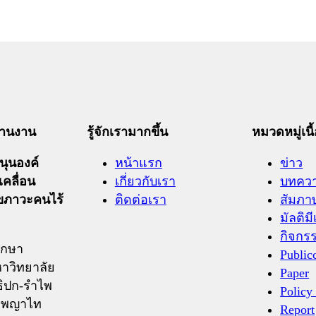
ะสานงาน
รู้จักเรามากขึ้น
หมวดหมู่เนื
ุนองค์
หน้าแรก
ข่าว
เคลื่อน
เกี่ยวกับเรา
บทคว
ุขภาวะคนไร้
ติดต่อเรา
สัมภา
มัลติมี
กิจกร
ึกษา
Public
าวิทยาลัย
Paper
ิปก-รำไพ
Policy
ถ.พญาไท
Report