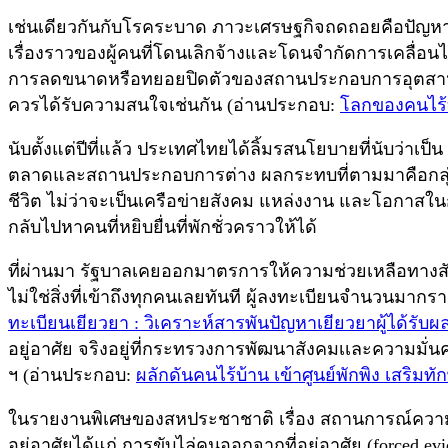
เช่นเดียวกันกับโรคระบาด ภาวะเศรษฐกิจถดถอยคือปัญหา
เรื่องราวของผู้คนที่โดนเลิกจ้างและโดนจำกัดการเคลื่อนไ
การลดขนาดหรือทยอยปิดตัวของสถานประกอบการอุตสาหกรรมแ
ควรได้รับความสนใจเช่นกัน (อ่านประกอบ:
โลกของคนไร้
นับตั้งแต่ปีที่แล้ว ประเทศไทยได้ลิ้มรสนโยบายที่นับว่าเ
ตลาดและสถานประกอบการต่าง ผลกระทบที่ตามมาคือกลุ่ม
ชีวิต ไม่ว่าจะเป็นเครือข่ายสังคม แหล่งงาน และโอกาสในการเข
กลับไปหาคนที่หยิบยื่นที่พักชั่วคราวให้ได้
ที่ผ่านมา รัฐบาลเคยออกมาตรการให้ความช่วยเหลือทางสัง
ไม่ใช่สิ่งที่เข้าถึงทุกคนเลยทันที ผู้ลงทะเบียนจำนวนมา
ทะเบียนเยียวยา : วิเคราะห์สารพันปัญหาเยียวยาผู้ได้รั
อยู่อาศัย จริงอยู่ที่กระทรวงการพัฒนาสังคมเเละความมั่
ฯ (อ่านประกอบ:
ผลักดันคนไร้บ้าน เข้าศูนย์พักพิง เสริม
ในรายงานพิเศษของสหประชาชาติ เรื่อง สถานการณ์ความยากจ
อยู่อาศัยได้แก่ การขับไล่คนออกจากที่อยู่อาศัย (forced 