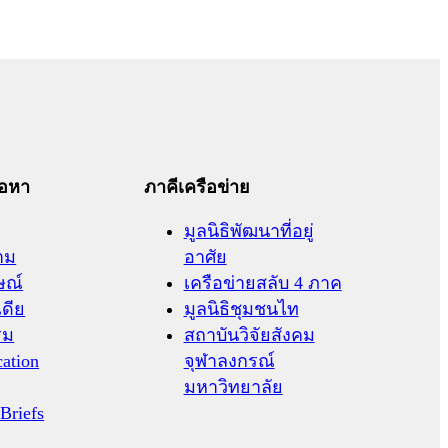
้อหา
ภาคีเครือข่าย
มูลนิธิพัฒนาที่อยู่
าม
อาศัย
ษณ์
เครือข่ายสลับ 4 ภาค
เดีย
มูลนิธิชุมชนไท
รม
สถาบันวิจัยสังคม
cation
จุฬาลงกรณ์
มหาวิทยาลัย
 Briefs