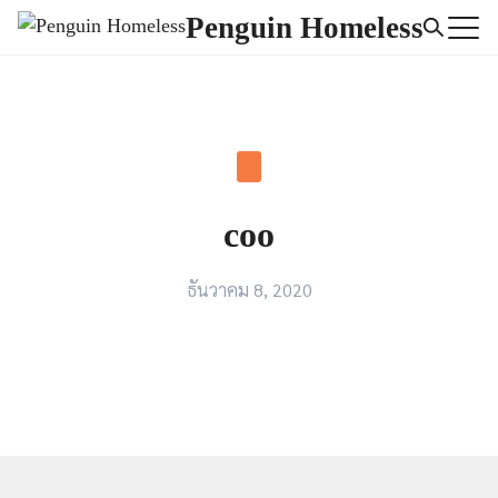
Skip
Penguin Homeless
to
Search
content
for:
coo
ธันวาคม 8, 2020