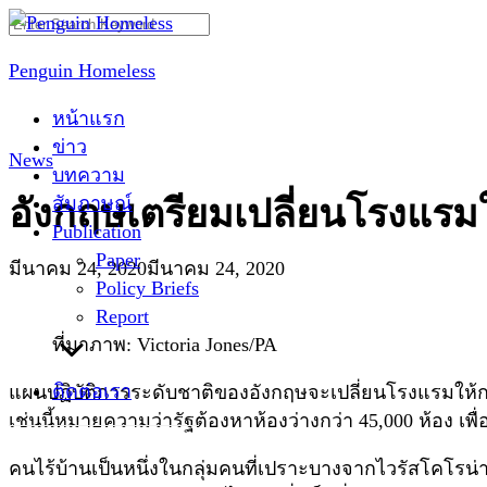
Skip
Search
to
for:
Penguin Homeless
content
หน้าแรก
ข่าว
News
บทความ
สัมภาษณ์
อังกฤษเตรียมเปลี่ยนโรงแรมให
Publication
Paper
มีนาคม 24, 2020
มีนาคม 24, 2020
Policy Briefs
Report
ที่มาภาพ: Victoria Jones/PA
ติดต่อเรา
แผนปฏิบัติการระดับชาติของอังกฤษจะเปลี่ยนโรงแรมให้ก
เช่นนี้หมายความว่ารัฐต้องหาห้องว่างกว่า 45,000 ห้อง เ
คนไร้บ้านเป็นหนึ่งในกลุ่มคนที่เปราะบางจากไวรัสโคโรน่า