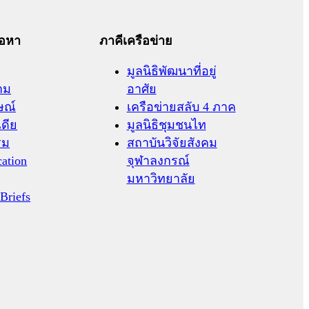
้อหา
ภาคีเครือข่าย
มูลนิธิพัฒนาที่อยู่
าม
อาศัย
ษณ์
เครือข่ายสลับ 4 ภาค
เดีย
มูลนิธิชุมชนไท
รม
สถาบันวิจัยสังคม
cation
จุฬาลงกรณ์
มหาวิทยาลัย
 Briefs