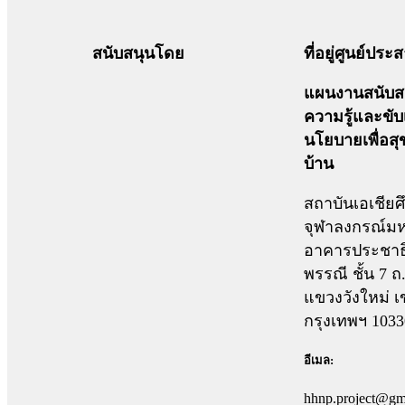
สนับสนุนโดย
ที่อยู่ศูนย์ปร
แผนงานสนับสน
ความรู้และขับ
นโยบายเพื่อส
บ้าน
สถาบันเอเชียศ
จุฬาลงกรณ์มห
อาคารประชาธ
พรรณี ชั้น 7 
แขวงวังใหม่ เ
กรุงเทพฯ 1033
อีเมล:
hhnp.project@gm