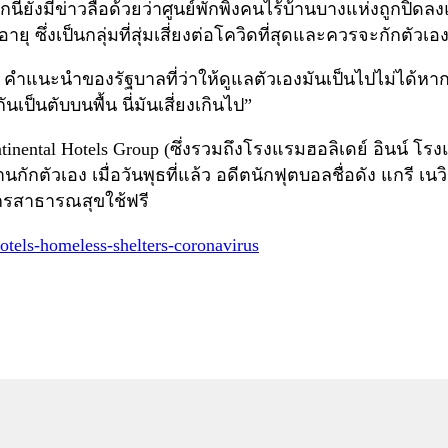
ี้ยังมีข่าวลือด้วยว่าศูนย์พักพิงคนไร้บ้านบางแห่งถูกปิดลงแล
ุ ซึ่งเป็นกลุ่มที่สุ่มเสี่ยงต่อโควิดที่สุดและควรจะกักตัวเอ
็น คำแนะนำของรัฐบาลที่ว่าให้ดูแลตัวเองมันเป็นไปไม่ได้หาก
ป็นตับบนพื้น นี่มันเสี่ยงเกินไป”
ontinental Hotels Group (ซึ่งรวมถึงโรงแรมฮอลิเดย์ อินน์ โ
บ้านกักตัวเอง เมื่อวันพุธที่แล้ว อดีตนักฟุตบอลชื่อดัง แกรี
ลากรสาธารณสุขใช้ฟรี
tels-homeless-shelters-coronavirus