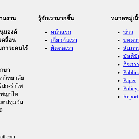
ะสานงาน
รู้จักเรามากขึ้น
หมวดหมู่เนื
ุนองค์
หน้าแรก
ข่าว
เคลื่อน
เกี่ยวกับเรา
บทคว
ุขภาวะคนไร้
ติดต่อเรา
สัมภา
มัลติมี
กิจกร
ึกษา
Public
าวิทยาลัย
Paper
ิปก-รำไพ
Policy
ถ.พญาไท
Report
ขตปทุมวัน
0
ail.com