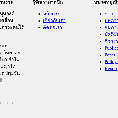
ะสานงาน
รู้จักเรามากขึ้น
หมวดหมู่เนื
ุนองค์
หน้าแรก
ข่าว
เคลื่อน
เกี่ยวกับเรา
บทคว
ุขภาวะคนไร้
ติดต่อเรา
สัมภา
มัลติมี
กิจกร
ึกษา
Public
าวิทยาลัย
Paper
ิปก-รำไพ
Policy
ถ.พญาไท
Report
ขตปทุมวัน
0
ail.com