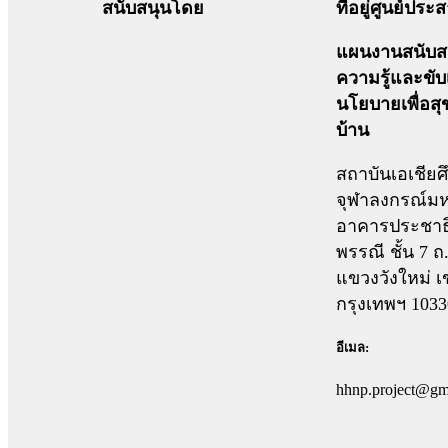
สนับสนุนโดย
ที่อยู่ศูนย์ปร
แผนงานสนับสน
ความรู้และขับ
นโยบายเพื่อส
บ้าน
สถาบันเอเชียศ
จุฬาลงกรณ์มห
อาคารประชาธ
พรรณี ชั้น 7 
แขวงวังใหม่ เ
กรุงเทพฯ 1033
อีเมล:
hhnp.project@gm