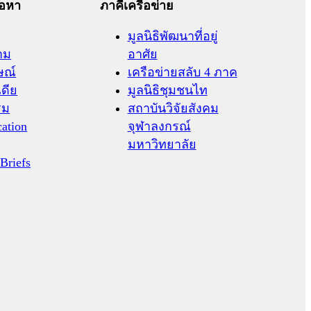
้อหา
ภาคีเครือข่าย
มูลนิธิพัฒนาที่อยู่
าม
อาศัย
ษณ์
เครือข่ายสลับ 4 ภาค
เดีย
มูลนิธิชุมชนไท
รม
สถาบันวิจัยสังคม
cation
จุฬาลงกรณ์
มหาวิทยาลัย
 Briefs