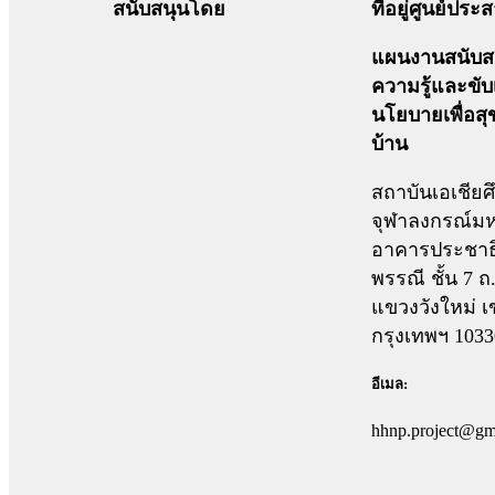
สนับสนุนโดย
ที่อยู่ศูนย์ปร
แผนงานสนับสน
ความรู้และขับ
นโยบายเพื่อส
บ้าน
สถาบันเอเชียศ
จุฬาลงกรณ์มห
อาคารประชาธ
พรรณี ชั้น 7 
แขวงวังใหม่ เ
กรุงเทพฯ 1033
อีเมล:
hhnp.project@gm