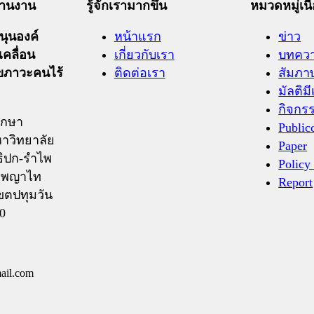
ะสานงาน
รู้จักเรามากขึ้น
หมวดหมู่เนื
ุนองค์
หน้าแรก
ข่าว
เคลื่อน
เกี่ยวกับเรา
บทคว
ุขภาวะคนไร้
ติดต่อเรา
สัมภา
มัลติมี
กิจกร
ึกษา
Public
าวิทยาลัย
Paper
ิปก-รำไพ
Policy
ถ.พญาไท
Report
ขตปทุมวัน
0
ail.com