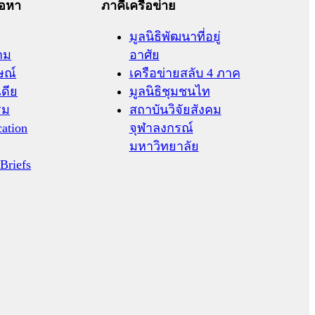
้อหา
ภาคีเครือข่าย
มูลนิธิพัฒนาที่อยู่
าม
อาศัย
ษณ์
เครือข่ายสลับ 4 ภาค
เดีย
มูลนิธิชุมชนไท
รม
สถาบันวิจัยสังคม
cation
จุฬาลงกรณ์
มหาวิทยาลัย
 Briefs