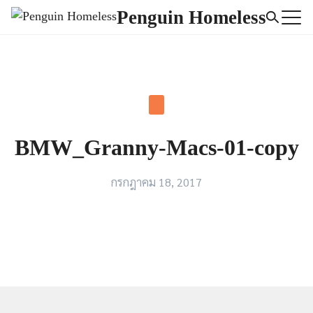
Skip
Penguin Homeless
to
Search
content
for:
BMW_Granny-Macs-01-copy
กรกฎาคม 18, 2017