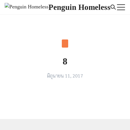
Skip
Penguin Homeless
to
Search
content
for:
8
มิถุนายน 11, 2017