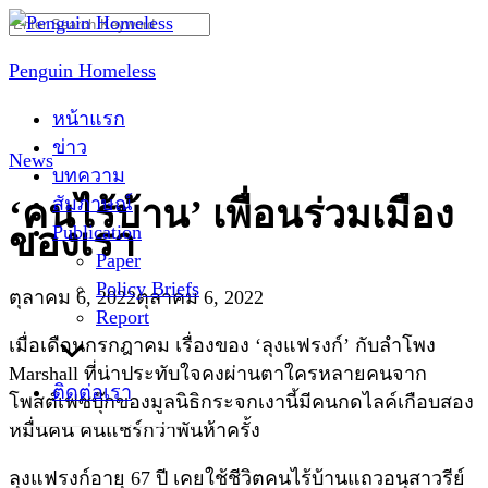
Skip
Search
to
for:
Penguin Homeless
content
หน้าแรก
ข่าว
News
บทความ
สัมภาษณ์
‘คนไร้บ้าน’ เพื่อนร่วมเมือง
Publication
ของเรา
Paper
Policy Briefs
ตุลาคม 6, 2022
ตุลาคม 6, 2022
Report
เมื่อเดือนกรกฎาคม เรื่องของ ‘ลุงแฟรงก์’ กับลำโพง
Marshall ที่น่าประทับใจคงผ่านตาใครหลายคนจาก
ติดต่อเรา
โพสต์เฟซบุ๊กของมูลนิธิกระจกเงานี้มีคนกดไลค์เกือบสอง
หมื่นคน คนแชร์กว่าพันห้าครั้ง
ลุงแฟรงก์อายุ 67 ปี เคยใช้ชีวิตคนไร้บ้านแถวอนุสาวรีย์