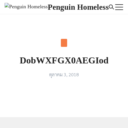
Skip
Penguin Homeless
to
Search
content
for:
DobWXFGX0AEGIod
ตุลาคม 3, 2018