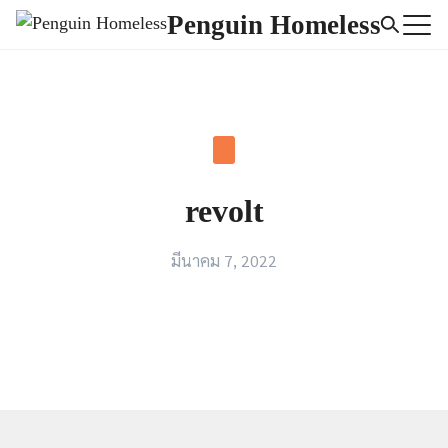
Skip
Penguin Homeless
to
Search
content
for:
revolt
มีนาคม 7, 2022