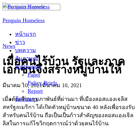
Skip
Search
to
for:
Penguin Homeless
content
หน้าแรก
ข่าว
News
บทความ
สัมภาษณ์
เมื่อคนไร้บ้าน รัฐและภาค
Publication
เอกชนจึงสร้างหมู่บ้านให้
Paper
Policy Briefs
มีนาคม 10, 2021
มีนาคม 10, 2021
Report
ติดต่อเรา
เมื่อต้นเดือนกุมภาพันธ์ที่ผ่านมา ที่เมืองลอสแองเจลิส
สหรัฐอเมริกา ได้เปิดตัวหมู่บ้านขนาด 40 หลังเพื่อรองรับ
สำหรับคนไร้บ้าน ถือเป็นเป็นก้าวสำคัญของลอสแองเจิล
ลิสในการแก้ไขวิกฤตการณ์ว่าด้วยคนไร้บ้าน