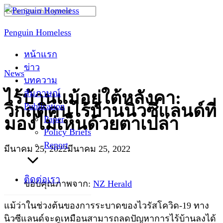
Skip
Search
to
for:
Penguin Homeless
content
หน้าแรก
ข่าว
News
บทความ
สัมภาษณ์
ไร้บ้านแม้อยู่ใต้หลังคา:
Publication
วิกฤติคนไร้บ้านนิวซีแลนด์ที่
Paper
มองไม่เห็นด้วยตาเปล่า
Policy Briefs
Report
มีนาคม 25, 2022
มีนาคม 25, 2022
ติดต่อเรา
ขอบคุณภาพจาก:
NZ Herald
แม้ว่าในช่วงต้นของการระบาดของไวรัสโควิด-19 ทาง
นิวซีแลนด์จะดูเหมือนสามารถลดปัญหาการไร้บ้านลงได้