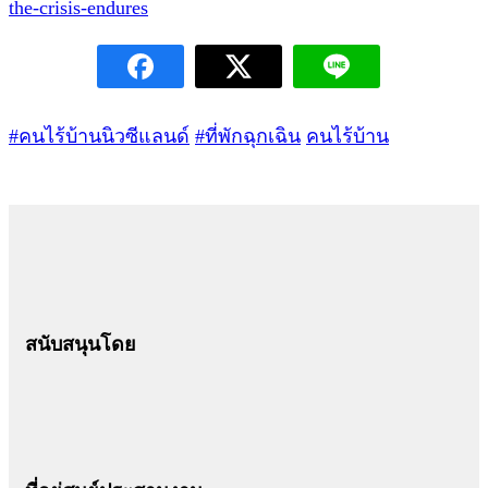
the-crisis-endures
#คนไร้บ้านนิวซีแลนด์
#ที่พักฉุกเฉิน
คนไร้บ้าน
สนับสนุนโดย