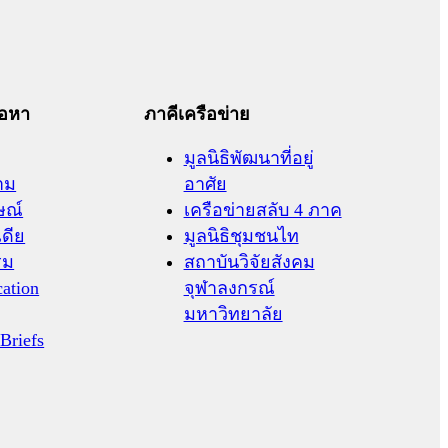
้อหา
ภาคีเครือข่าย
มูลนิธิพัฒนาที่อยู่
าม
อาศัย
ษณ์
เครือข่ายสลับ 4 ภาค
เดีย
มูลนิธิชุมชนไท
รม
สถาบันวิจัยสังคม
cation
จุฬาลงกรณ์
มหาวิทยาลัย
 Briefs