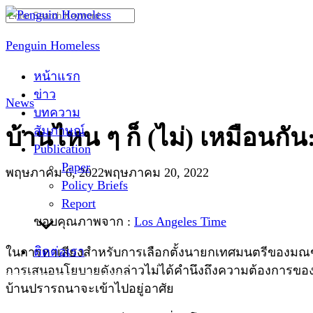
Skip
Search
to
for:
Penguin Homeless
content
หน้าแรก
ข่าว
News
บทความ
สัมภาษณ์
บ้านไหน ๆ ก็ (ไม่) เหมือนก
Publication
Paper
พฤษภาคม 6, 2022
พฤษภาคม 20, 2022
Policy Briefs
Report
ขอบคุณภาพจาก :
Los Angeles Time
ติดต่อเรา
ในการหาเสียงสำหรับการเลือกตั้งนายกเทศมนตรีของมณฑลล
การเสนอนโยบายดังกล่าวไม่ได้คำนึงถึงความต้องการของคนไร้บ
บ้านปรารถนาจะเข้าไปอยู่อาศัย