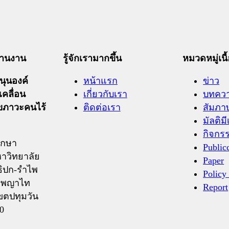
ะสานงาน
รู้จักเรามากขึ้น
หมวดหมู่เนื
ุนองค์
หน้าแรก
ข่าว
เคลื่อน
เกี่ยวกับเรา
บทคว
ุขภาวะคนไร้
ติดต่อเรา
สัมภา
มัลติมี
กิจกร
ึกษา
Public
าวิทยาลัย
Paper
ิปก-รำไพ
Policy
ถ.พญาไท
Report
ขตปทุมวัน
0