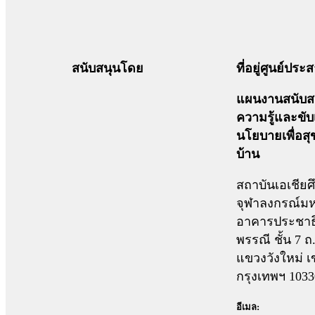
สนับสนุนโดย
ที่อยู่ศูนย์ปร
แผนงานสนับสน
ความรู้และขับ
นโยบายเพื่อส
บ้าน
สถาบันเอเชียศ
จุฬาลงกรณ์มห
อาคารประชาธ
พรรณี ชั้น 7 
แขวงวังใหม่ เ
กรุงเทพฯ 1033
อีเมล: