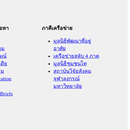
้อหา
ภาคีเครือข่าย
มูลนิธิพัฒนาที่อยู่
าม
อาศัย
ษณ์
เครือข่ายสลับ 4 ภาค
เดีย
มูลนิธิชุมชนไท
รม
สถาบันวิจัยสังคม
cation
จุฬาลงกรณ์
มหาวิทยาลัย
 Briefs