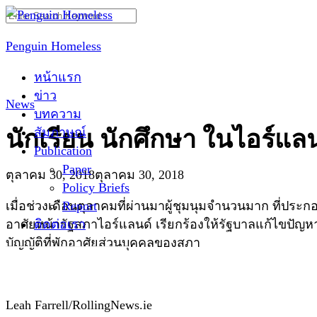
Skip
Search
to
for:
Penguin Homeless
content
หน้าแรก
ข่าว
News
บทความ
สัมภาษณ์
นักเรียน นักศึกษา ในไอร์แลน
Publication
Paper
ตุลาคม 30, 2018
ตุลาคม 30, 2018
Policy Briefs
Report
เมื่อช่วงเดือนตุลาคมที่ผ่านมาผู้ชุมนุมจำนวนมาก ที่ปร
ติดต่อเรา
อาศัยหน้ารัฐสภาไอร์แลนด์ เรียกร้องให้รัฐบาลแก้ไขปัญหา
บัญญัติที่พักอาศัยส่วนบุคคลของสภา
Leah Farrell/RollingNews.ie