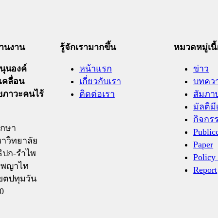
ะสานงาน
รู้จักเรามากขึ้น
หมวดหมู่เนื
ุนองค์
หน้าแรก
ข่าว
เคลื่อน
เกี่ยวกับเรา
บทคว
ุขภาวะคนไร้
ติดต่อเรา
สัมภา
มัลติมี
กิจกร
ึกษา
Public
าวิทยาลัย
Paper
ิปก-รำไพ
Policy
ถ.พญาไท
Report
ขตปทุมวัน
0