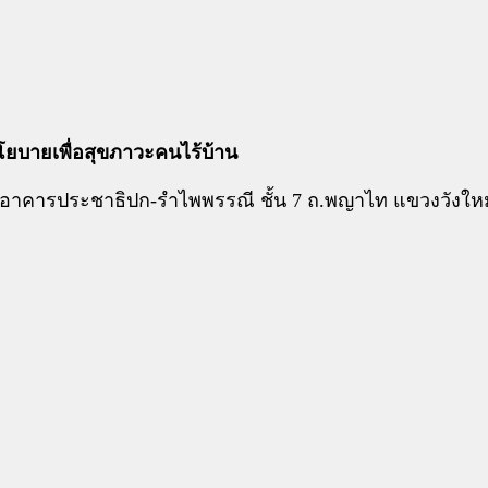
โยบายเพื่อสุขภาวะคนไร้บ้าน
 อาคารประชาธิปก-รำไพพรรณี ชั้น 7 ถ.พญาไท แขวงวังใหม่