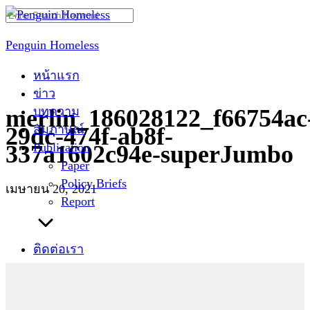
Skip
Search
to
for:
Penguin Homeless
content
หน้าแรก
ข่าว
บทความ
merlin_186028122_f66754ac
สัมภาษณ์
29dc-474f-ab8f-
Publication
337a1602c94e-superJumbo
Paper
Policy Briefs
เมษายน 20, 2021
Report
ติดต่อเรา