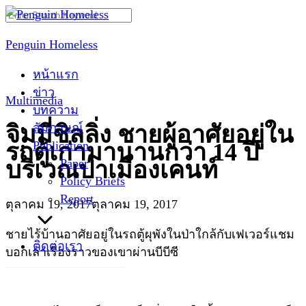
Skip
Search
to
for:
Penguin Homeless
content
หน้าแรก
ข่าว
Multimedia
บทความ
สัมภาษณ์
จิมมี่ชิลลิ่ง ชายผู้อาศัยอยู่ใน
Publication
รถตู้เก่ามานานกว่า 14 ปี
Paper
บริเวณป่าเมืองเคนท์
Policy Briefs
Report
ตุลาคม 19, 2017
ตุลาคม 19, 2017
ชายไร้บ้านอาศัยอยู่ในรถตู้ผุพังในป่าใกล้กับเฟเวอร์แชม
ติดต่อเรา
บอกเล่าเรื่องราวของเขาผ่านบีบีซี