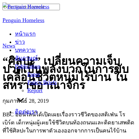
Skip
Search
to
for:
Penguin Homeless
content
หน้าแรก
ข่าว
News
บทความ
สัมภาษณ์
“ศิลปะ” เปลี่ยนความเจ็บ
Publication
ปวดเป็นพลังบวกในการขับ
Paper
เคลื่อนชีวิตหนุ่มไร้บ้าน ใน
Policy Briefs
สหราชอาณาจักร
Report
กุมภาพันธ์ 28, 2019
ติดต่อเรา
BBC ออนไลน์ได้เปิดเผยเรื่องราวชีวิตของสติเฟ่น โร
เบิร์ต เด็กหนุ่มผู้เคยใช้ชีวิตบนท้องถนนและติดยาเสพติด
ที่ใช้ศิลปะในการพาตัวเองออกจากการเป็นคนไร้บ้าน