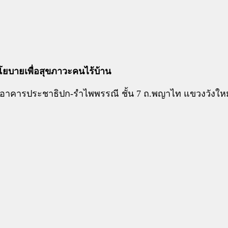
โยบายเพื่อสุขภาวะคนไร้บ้าน
 อาคารประชาธิปก-รำไพพรรณี ชั้น 7 ถ.พญาไท แขวงวังใหม่