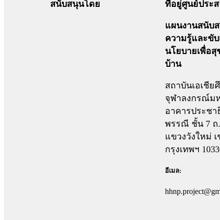
สนับสนุนโดย
ที่อยู่ศูนย์ปร
แผนงานสนับสน
ความรู้และขับ
นโยบายเพื่อส
บ้าน
สถาบันเอเชียศ
จุฬาลงกรณ์มห
อาคารประชาธ
พรรณี ชั้น 7 
แขวงวังใหม่ เ
กรุงเทพฯ 1033
อีเมล:
hhnp.project@gm