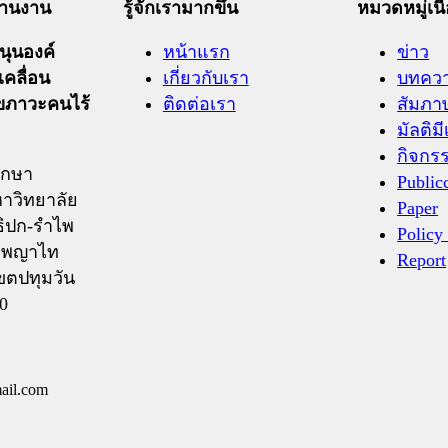
ะสานงาน
รู้จักเรามากขึ้น
หมวดหมู่เนื
ุนองค์
หน้าแรก
ข่าว
เคลื่อน
เกี่ยวกับเรา
บทคว
ุขภาวะคนไร้
ติดต่อเรา
สัมภา
มัลติมี
กิจกร
ึกษา
Public
าวิทยาลัย
Paper
ิปก-รำไพ
Policy
ถ.พญาไท
Report
ขตปทุมวัน
0
ail.com