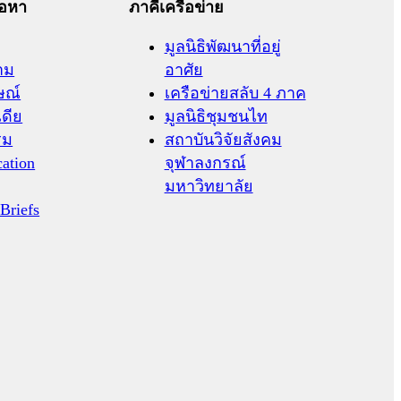
้อหา
ภาคีเครือข่าย
มูลนิธิพัฒนาที่อยู่
าม
อาศัย
ษณ์
เครือข่ายสลับ 4 ภาค
เดีย
มูลนิธิชุมชนไท
รม
สถาบันวิจัยสังคม
cation
จุฬาลงกรณ์
มหาวิทยาลัย
 Briefs