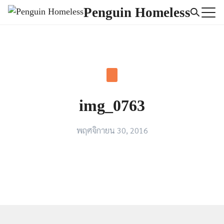
Skip
Penguin Homeless
to
Search
content
for:
img_0763
พฤศจิกายน 30, 2016