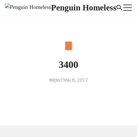
Skip
Penguin Homeless
to
Search
content
for:
3400
พฤษภาคม 8, 2017