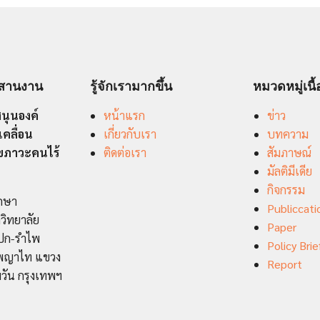
ระสานงาน
รู้จักเรามากขึ้น
หมวดหมู่เนื
นุนองค์
หน้าแรก
ข่าว
เคลื่อน
เกี่ยวกับเรา
บทความ
ุขภาวะคนไร้
ติดต่อเรา
สัมภาษณ์
มัลติมีเดีย
กิจกรรม
ึกษา
Publiccati
วิทยาลัย
Paper
ปก-รำไพ
Policy Brie
ถ.พญาไท แขวง
Report
มวัน กรุงเทพฯ