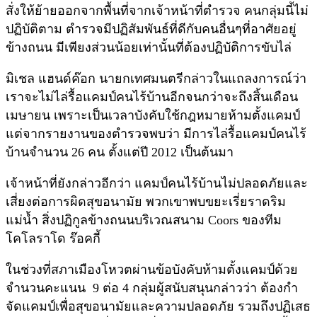
สั่งให้ย้ายออกจากพื้นที่จากเจ้าหน้าที่ตำรวจ คนกลุ่มนี้ไม่
ปฏิบัติตาม ตำรวจมีปฏิสัมพันธ์ที่ดีกับคนอื่นๆที่อาศัยอยู่
ข้างถนน มีเพียงส่วนน้อยเท่านั้นที่ต้องปฏิบัติการขับไล่
มิเชล แฮนด์ค๊อก นายกเทศมนตรีกล่าวในแถลงการณ์ว่า
เราจะไม่ไล่รื้อแคมป์คนไร้บ้านอีกจนกว่าจะถึงสิ้นเดือน
เมษายน เพราะเป็นเวลาบังคับใช้กฎหมายห้ามตั้งแคมป์
แต่จากรายงานของตำรวจพบว่า มีการไล่รื้อแคมป์คนไร้
บ้านจำนวน 26 คน ตั้งแต่ปี 2012 เป็นต้นมา
เจ้าหน้าที่ยังกล่าวอีกว่า แคมป์คนไร้บ้านไม่ปลอดภัยและ
เสี่ยงต่อการผิดสุขอนามัย พวกเขาพบขยะเรี่ยราดริม
แม่น้ำ สิ่งปฏิกูลข้างถนนบริเวณสนาม Coors ของทีม
โคโลราโด ร๊อคกี้
ในช่วงที่สภาเมืองโหวตผ่านข้อบังคับห้ามตั้งแคมป์ด้วย
จำนวนคะแนน 9 ต่อ 4 กลุ่มผู้สนับสนุนกล่าวว่า ต้องกำ
จัดแคมป์เพื่อสุขอนามัยและความปลอดภัย รวมถึงปฏิเสธ