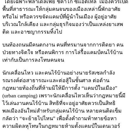
โดยเฉพาะฟิลาเดลเฟีย ชิคาโก ซีแอตเทิล เมืองควรเปิด
พื้นที่สาธารณะให้กลุ่มคนจนของเมืองเหล่านี้พักอาศัย
หรือไม่ หรือควรขจัดแคมป์ที่ผู้นำในเมือง ผู้อยู่อาศัย
บริเวณใกล้เคียง และกลุ่มธุรกิจมองว่าเป็นแหล่งยาเสพ
ติด และอาชญากรรมทิ้งไป
บนท้องถนนมีคนตกงาน คนที่ทรมานจากการติดยา คน
ป่วยทางจิตใจ หรือคนพิการ การไล่รื้อแคมป์คนไร้บ้าน
เท่ากับเป็นการลงโทษคนจน
นักเคลื่อนไหว และคนไร้บ้านอย่างนายรัสเซลกำลัง
รณรงค์ต่อสาธารณะและต่อสู้ในชั้นศาล ต่อต้าน
กฎหมายท้องถิ่นที่ห้ามมิให้มีการตั้ง “แคมป์ในเมือง”
(urban camping) เพราะนักเคลื่อนไหวเห็นว่ากฎหมายนี้มี
ไว้เล่นงานคนไร้บ้าน สิทธิที่จะอยู่อาศัยควรเป็นสิทธิ
พลเมืองอันใหม่สำหรับกลุ่มคนไร้บ้าน หลายคนติดเข็ม
กลัดว่า “จะย้ายไปไหน” เพื่อตั้งคำถามท้าทายข้อหา
ความผิดลหุโทษในกฎหมายห้ามตั้งแคมป์ในเดนเวอร์