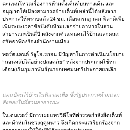
คะแนนโหวตเรื่องการห้ามตั้งเต็นท์บนทางเดิน และ
อนุญาตให้เมืองสามารถย้ายเต็นท์เหล่านี้ได้หลังจาก
ประกาศให้ทราบแล้ว 24 ชม. เดือนกรกฎาคม ฟิลาดิเฟีย
เพิ่มระยะเวลาข้อบังคับห้ามแจกจ่ายอาหารในสวน
สาธารณะเป็นสี่ปี หลังจากตัวแทนคนไร้บ้านและคณะ
ศรัทธาฟ้องร้องสำนักงานเมือง
พอร์ตแลนด์ รัฐโอเรกอน มีปัญหาในการดำเนินนโยบาย
“นอนหลับได้อย่างปลอดภัย” หลังจากประกาศใช้หก
เดือน(เริ่มกุมภาพันธ์)นายกเทศมนตรีประกาศยกเลิก
แคมป์คนไร้บ้านในฟิลาเดเฟีย ซึ่งรัฐประกาศห้ามแจก
สิ่งของในที่สวนสาธารณะ
ในเดนเวอร์ มีการเผยแพร่วีดีโอที่ตำรวจกำลังยึดเต็นท์
และผ้าห่มในช่วงฤดูหนาว จึงเกิดกระแสเรียกร้องจาก