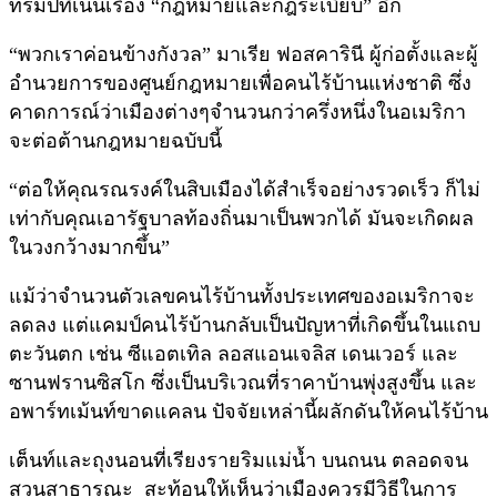
ทรัมป์ที่เน้นเรื่อง “กฎหมายและกฎระเบียบ” อีก
“พวกเราค่อนข้างกังวล” มาเรีย ฟอสคารินี ผู้ก่อตั้งและผู้
อำนวยการของศูนย์กฎหมายเพื่อคนไร้บ้านแห่งชาติ ซึ่ง
คาดการณ์ว่าเมืองต่างๆจำนวนกว่าครึ่งหนึ่งในอเมริกา
จะต่อต้านกฎหมายฉบับนี้
“ต่อให้คุณรณรงค์ในสิบเมืองได้สำเร็จอย่างรวดเร็ว ก็ไม่
เท่ากับคุณเอารัฐบาลท้องถิ่นมาเป็นพวกได้ มันจะเกิดผล
ในวงกว้างมากขึ้น”
แม้ว่าจำนวนตัวเลขคนไร้บ้านทั้งประเทศของอเมริกาจะ
ลดลง แต่แคมป์คนไร้บ้านกลับเป็นปัญหาที่เกิดขึ้นในแถบ
ตะวันตก เช่น ซีแอตเทิล ลอสแอนเจลิส เดนเวอร์ และ
ซานฟรานซิสโก ซึ่งเป็นบริเวณที่ราคาบ้านพุ่งสูงขึ้น และ
อพาร์ทเม้นท์ขาดแคลน ปัจจัยเหล่านี้ผลักดันให้คนไร้บ้าน
เต็นท์และถุงนอนที่เรียงรายริมแม่น้ำ บนถนน ตลอดจน
สวนสาธารณะ สะท้อนให้เห็นว่าเมืองควรมีวิธีในการ