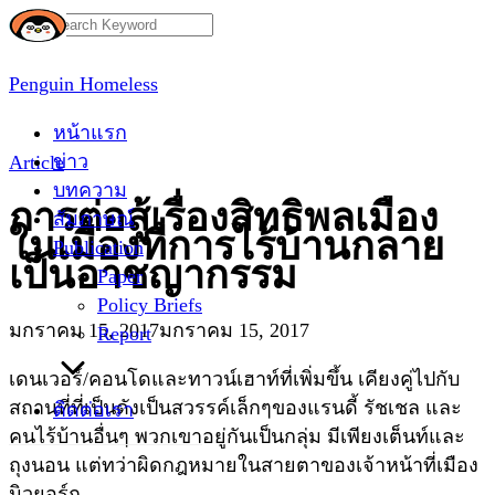
Skip
Search
to
for:
content
Penguin Homeless
หน้าแรก
ข่าว
Article
บทความ
การต่อสู้เรื่องสิทธิพลเมือง
สัมภาษณ์
ในเมืองที่การไร้บ้านกลาย
Publication
เป็นอาชญากรรม
Paper
Policy Briefs
มกราคม 15, 2017
มกราคม 15, 2017
Report
เดนเวอร์/คอนโดและทาวน์เฮาท์ที่เพิ่มขึ้น เคียงคู่ไปกับ
สถานที่ที่เป็นดังเป็นสวรรค์เล็กๆของแรนดี้ รัชเชล และ
ติดต่อเรา
คนไร้บ้านอื่นๆ พวกเขาอยู่กันเป็นกลุ่ม มีเพียงเต็นท์และ
ถุงนอน แต่ทว่าผิดกฎหมายในสายตาของเจ้าหน้าที่เมือง
นิวยอร์ก