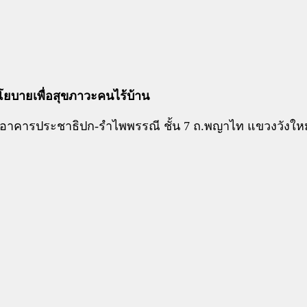
โยบายเพื่อสุขภาวะคนไร้บ้าน
 อาคารประชาธิปก-รำไพพรรณี ชั้น 7 ถ.พญาไท แขวงวังใหม่