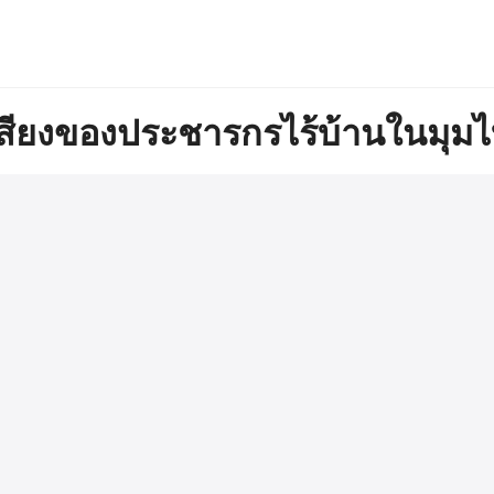
arch
สียงของประชารกรไร้บ้านในมุม
r: