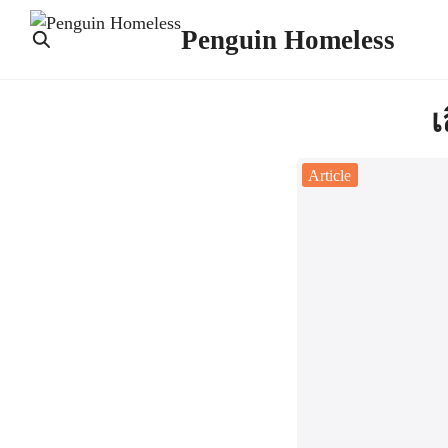
Skip
Penguin Homeless
to
content
Se
เ
fo
Article