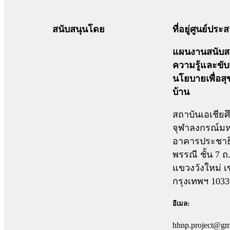
สนับสนุนโดย
ที่อยู่ศูนย์ปร
แผนงานสนับสน
ความรู้และขับ
นโยบายเพื่อส
บ้าน
สถาบันเอเชียศ
จุฬาลงกรณ์มห
อาคารประชาธ
พรรณี ชั้น 7 
แขวงวังใหม่ เ
กรุงเทพฯ 1033
อีเมล:
hhnp.project@gm