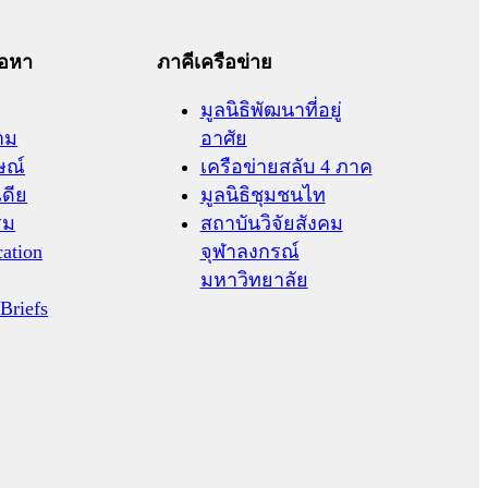
้อหา
ภาคีเครือข่าย
มูลนิธิพัฒนาที่อยู่
าม
อาศัย
ษณ์
เครือข่ายสลับ 4 ภาค
เดีย
มูลนิธิชุมชนไท
รม
สถาบันวิจัยสังคม
cation
จุฬาลงกรณ์
มหาวิทยาลัย
 Briefs