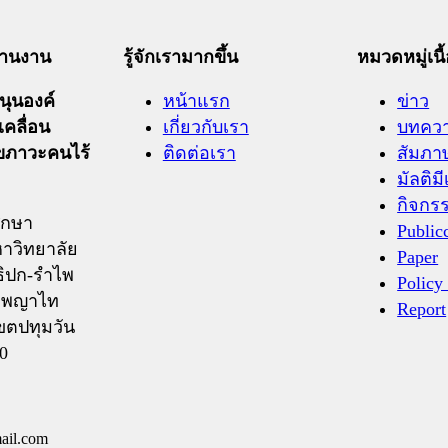
ะสานงาน
รู้จักเรามากขึ้น
หมวดหมู่เนื
ุนองค์
หน้าแรก
ข่าว
เคลื่อน
เกี่ยวกับเรา
บทคว
ุขภาวะคนไร้
ติดต่อเรา
สัมภา
มัลติมี
กิจกร
ึกษา
Public
าวิทยาลัย
Paper
ิปก-รำไพ
Policy
ถ.พญาไท
Report
ขตปทุมวัน
0
ail.com