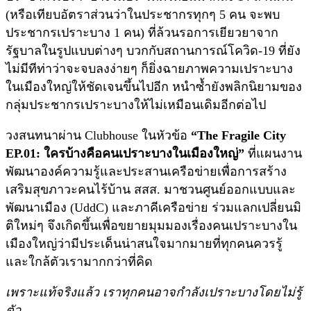
(หรือเทียบอัตราส่วนว่าในประชากรทุกๆ 5 คน จะพบ
ประชากรเปราะบาง 1 คน) ที่ล้วนรอการเยียวยาจาก
รัฐบาลในรูปแบบต่างๆ บวกกับสถานการณ์โควิด-19 ที่ยัง
ไม่มีทีท่าว่าจะจบลงง่ายๆ ก็ยิ่งฉายภาพความเปราะบาง
ในเมืองใหญ่ให้ชัดเจนขึ้นไปอีก หนำซ้ำยังพลิกนิยามของ
กลุ่มประชากรเปราะบางให้ไม่เหมือนเดิมอีกต่อไป
วงสนทนาผ่าน Clubhouse ในหัวข้อ
“The Fragile City
EP.01: ใครบ้างคือคนเปราะบางในเมืองใหญ่”
ที่แผนงาน
พัฒนาองค์ความรู้และประสานเครือข่ายเพื่อการสร้าง
เสริมสุขภาวะคนไร้บ้าน สสส. มาชวนศูนย์ออกแบบและ
พัฒนาเมือง (UddC) และภาคีเครือข่าย ร่วมแลกเปลี่ยนมิ
ติใหม่ๆ จึงเกิดขึ้นเพื่อขยายมุมมองเรื่องคนเปราะบางใน
เมืองใหญ่ว่ามีประเด็นน่าสนใจมากมายที่ทุกคนควรรู้
และใกล้ตัวเรามากกว่าที่คิด
เพราะแท้จริงแล้ว เราทุกคนอาจกำลังเปราะบางโดยไม่รู้
ตัว