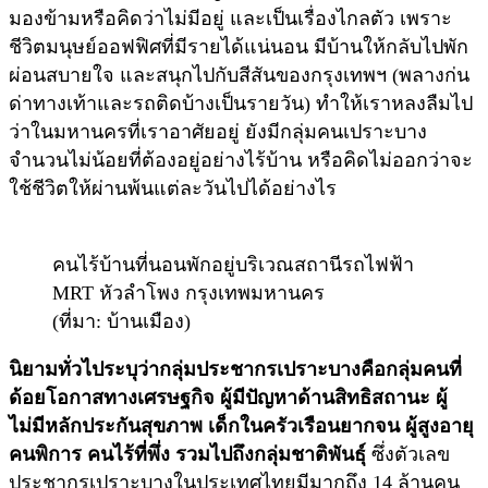
มองข้ามหรือคิดว่าไม่มีอยู่ และเป็นเรื่องไกลตัว เพราะ
ชีวิตมนุษย์ออฟฟิศที่มีรายได้แน่นอน มีบ้านให้กลับไปพัก
ผ่อนสบายใจ และสนุกไปกับสีสันของกรุงเทพฯ (พลางก่น
ด่าทางเท้าและรถติดบ้างเป็นรายวัน) ทำให้เราหลงลืมไป
ว่าในมหานครที่เราอาศัยอยู่ ยังมีกลุ่มคนเปราะบาง
จำนวนไม่น้อยที่ต้องอยู่อย่างไร้บ้าน หรือคิดไม่ออกว่าจะ
ใช้ชีวิตให้ผ่านพ้นแต่ละวันไปได้อย่างไร
คนไร้บ้านที่นอนพักอยู่บริเวณสถานีรถไฟฟ้า
MRT หัวลำโพง กรุงเทพมหานคร
(ที่มา: บ้านเมือง)
นิยามทั่วไประบุว่ากลุ่มประชากรเปราะบางคือกลุ่มคนที่
ด้อยโอกาสทางเศรษฐกิจ ผู้มีปัญหาด้านสิทธิสถานะ ผู้
ไม่มีหลักประกันสุขภาพ เด็กในครัวเรือนยากจน ผู้สูงอายุ
คนพิการ คนไร้ที่พึ่ง รวมไปถึงกลุ่มชาติพันธุ์
ซึ่งตัวเลข
ประชากรเปราะบางในประเทศไทยมีมากถึง 14 ล้านคน