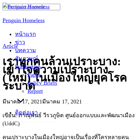
Skip
Search
to
for:
Penguin Homeless
content
หน้าแรก
ข่าว
Article
บทความ
สัมภาษณ์
เราทุกคนล้วนเปราะบาง:
Publication
เข้าใจความเปราะบาง
Paper
(ใหม่) ในเมืองใหญ่ยุคโรค
Policy Briefs
ระบาด
Report
มีนาคม 17, 2021
มีนาคม 17, 2021
ติดต่อเรา
เขียน: ภาณุพันธ์ วีรวภูษิต ศูนย์ออกแบบและพัฒนาเมือง
(UddC)
คนเปราะบางในเมืองใหญ่อาจเป็นเรื่องที่ใครหลายคน