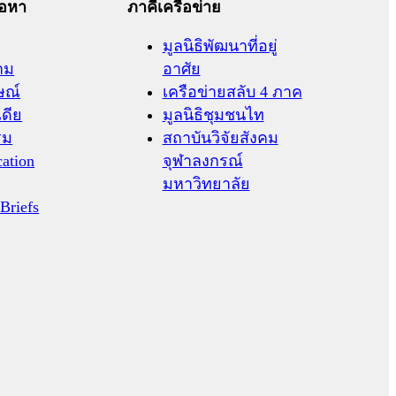
้อหา
ภาคีเครือข่าย
มูลนิธิพัฒนาที่อยู่
าม
อาศัย
ษณ์
เครือข่ายสลับ 4 ภาค
เดีย
มูลนิธิชุมชนไท
รม
สถาบันวิจัยสังคม
cation
จุฬาลงกรณ์
มหาวิทยาลัย
 Briefs