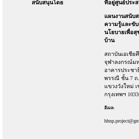
สนับสนุนโดย
ที่อยู่ศูนย์ปร
แผนงานสนับสน
ความรู้และขับ
นโยบายเพื่อส
บ้าน
สถาบันเอเชียศ
จุฬาลงกรณ์มห
อาคารประชาธ
พรรณี ชั้น 7 
แขวงวังใหม่ เ
กรุงเทพฯ 1033
อีเมล:
hhnp.project@gm