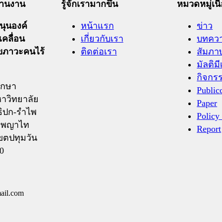
ะสานงาน
รู้จักเรามากขึ้น
หมวดหมู่เนื
ุนองค์
หน้าแรก
ข่าว
เคลื่อน
เกี่ยวกับเรา
บทคว
ุขภาวะคนไร้
ติดต่อเรา
สัมภา
มัลติมี
กิจกร
ึกษา
Public
าวิทยาลัย
Paper
ิปก-รำไพ
Policy
ถ.พญาไท
Report
ขตปทุมวัน
0
ail.com