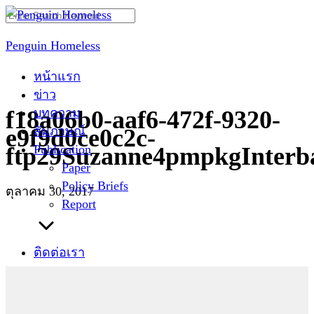
Skip
Search
to
for:
Penguin Homeless
content
หน้าแรก
ข่าว
บทความ
f18a06b0-aaf6-472f-9320-
สัมภาษณ์
e9f9d0ce0c2c-
Publication
ftp29Suzanne4pmpkgInterb
Paper
Policy Briefs
ตุลาคม 30, 2017
Report
ติดต่อเรา