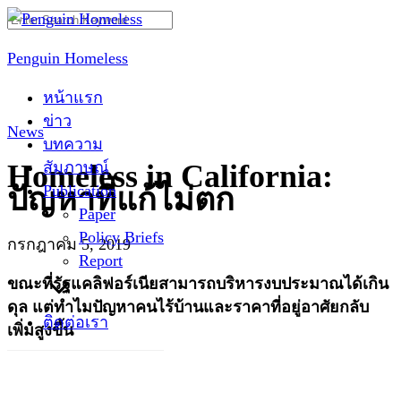
Skip
Search
to
for:
Penguin Homeless
content
หน้าแรก
ข่าว
News
บทความ
สัมภาษณ์
Homeless in California:
Publication
ปัญหาที่แก้ไม่ตก
Paper
Policy Briefs
กรกฎาคม 5, 2019
Report
ขณะที่รัฐแคลิฟอร์เนียสามารถบริหารงบประมาณได้เกิน
ดุล แต่ทำไมปัญหาคนไร้บ้านและราคาที่อยู่อาศัยกลับ
ติดต่อเรา
เพิ่มสูงขึ้น