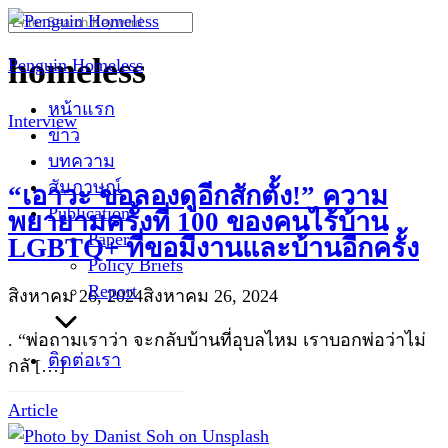
Skip
Search
to
for:
homeless
Penguin Homeless
content
หน้าแรก
Interview
ข่าว
บทความ
สัมภาษณ์
“เอาวะ ขอลองดูอีกสักตั้ง!” ความ
Publication
พยายามครั้งที่ 100 ของคนไร้บ้าน
Paper
LGBTQ+ ที่ขอมีงานและบ้านอีกครั้ง
Policy Briefs
Report
สิงหาคม 26, 2024
สิงหาคม 26, 2024
. “พ่อถามเราว่า จะกลับบ้านที่อุบลไหม เราบอกพ่อว่าไม่
ติดต่อเรา
กลั […]
Article