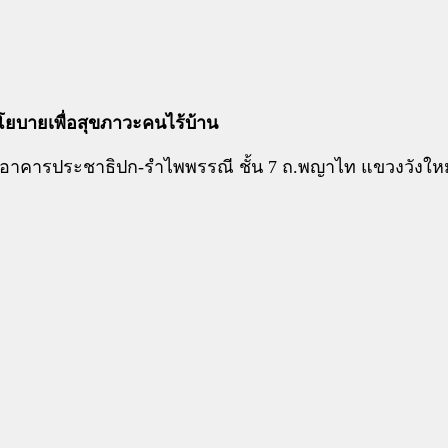
โยบายเพื่อสุขภาวะคนไร้บ้าน
 อาคารประชาธิปก-รำไพพรรณี ชั้น 7 ถ.พญาไท แขวงวังใหม่