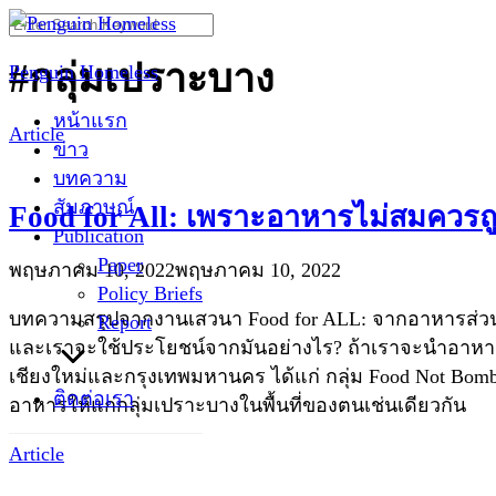
Skip
Search
to
for:
#กลุ่มเปราะบาง
Penguin Homeless
content
หน้าแรก
Article
ข่าว
บทความ
สัมภาษณ์
Food for All: เพราะอาหารไม่สมควรถูก
Publication
Paper
พฤษภาคม 10, 2022
พฤษภาคม 10, 2022
Policy Briefs
บทความสรุปจากงานเสวนา Food for ALL: จากอาหารส่วนเ
Report
และเราจะใช้ประโยชน์จากมันอย่างไร? ถ้าเราจะนำอาหารส
เชียงใหม่และกรุงเทพมหานคร ได้แก่ กลุ่ม Food Not Bomb C
ติดต่อเรา
อาหารให้แก่กลุ่มเปราะบางในพื้นที่ของตนเช่นเดียวกัน
Article