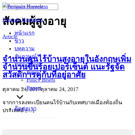
Skip
Search
to
for:
สังคมผู้สูงอายุ
Penguin Homeless
content
หน้าแรก
Article
ข่าว
บทความ
สัมภาษณ์
จำนวนคนไร้บ้านสูงอายุในอังกฤษเพิ่ม
Publication
จำนวนขึ้นร้อยเปอร์เซ็นต์ แนะรัฐจัด
Paper
สวัสดิการคู่กับที่อยู่อาศัย
Policy Briefs
Report
ตุลาคม 24, 2017
ตุลาคม 24, 2017
จากการลงทะเบียนคนไร้บ้านกับเทศบาลเมืองท้องถิ่น
ติดต่อเรา
ประเทศอั […]